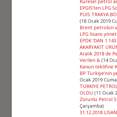
Küresel petrol ar
EPGİS’ten LPG S
PÜİS TRAKYA BÖ
(18 Ocak 2019 C
Brent petrolün v
LPG lisans yönet
EPDK ‘DAN 1.143
AKARYAKIT ÜRÜ
Aralık 2018 de Pe
Verilen &
(14 Oca
Kanun teklifine 
BP Türkiye’nin 
Ocak 2019 Cuma
TÜRKİYE PETROL
OLDU
(11 Ocak 
Zorunlu Petrol 
Çarşamba)
31.12.2018 LİSA