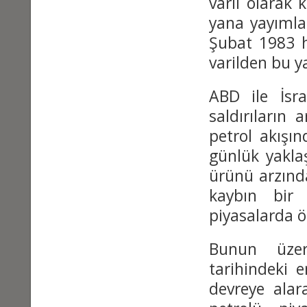
varil olarak 
yana yayımlad
Şubat 1983 h
varilden bu y
ABD ile İsrai
saldırıların
petrol akışın
günlük yaklaş
ürünü arzında
kaybın bir 
piyasalarda ö
Bunun üzeri
tarihindeki e
devreye alar