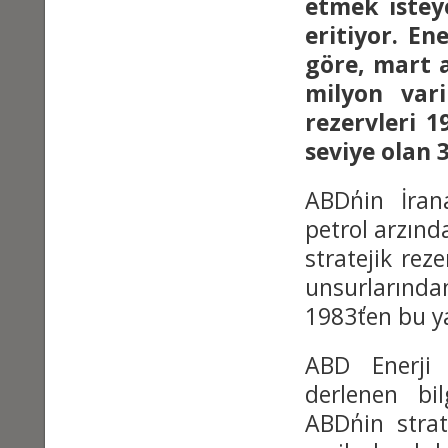
etmek isteye
eritiyor. En
göre, mart 
milyon vari
rezervleri 
seviye olan 3
ABD΄nin İran
petrol arzında
stratejik rez
unsurlarında
1983΄ten bu y
ABD Enerji 
derlenen bi
ABD΄nin stra