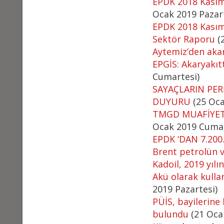
EPDK 2018 Kasım 
Ocak 2019 Pazart
EPDK 2018 Kasım A
Sektör Raporu
(2
Aytemiz’den akar
EPGİS: Akaryakıt
Cumartesi)
SAYAÇLARIN PE
DUYURU
(25 Oc
TMGD MUAFİYET
Ocak 2019 Cuma
EPDK ‘DAN 7.200
Brent petrolün v
Kadoil, 2019 yılın
Akü olarak kullan
2019 Pazartesi)
PÜİS, bayilerine
bulundu
(21 Oca