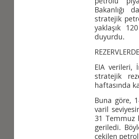
petrolü piy
Bakanlığı 
stratejik pet
yaklaşık 120
duyurdu.
REZERVLERDE
EIA verileri,
stratejik r
haftasında ka
Buna göre, 1
varil seviyes
31 Temmuz ha
geriledi. Bö
çekilen petrol