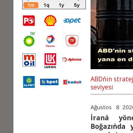
ABD΄nin strate
seviyesi
Ağustos 8 202
İran΄a yön
Boğazı΄nda 