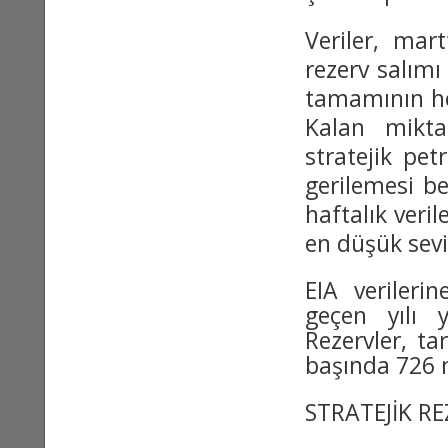
Veriler, mart
rezerv salım
tamamının he
Kalan mikt
stratejik pet
gerilemesi be
haftalık veri
en düşük sevi
EIA verilerin
geçen yılı 
Rezervler, ta
başında 726 m
STRATEJİK R