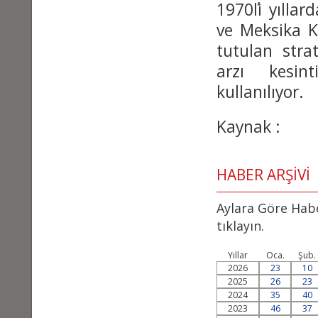
1970΄li yılla
ve Meksika K
tutulan strat
arzı kesint
kullanılıyor.
Kaynak : c
HABER ARŞİVİ
Aylara Göre Habe
tıklayın.
Yıllar
Oca.
Şub.
2026
23
10
2025
26
23
2024
35
40
2023
46
37