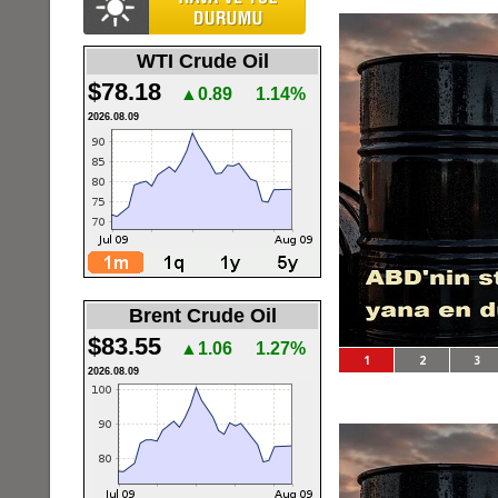
WTI Crude Oil
$78.18
▲0.89
1.14%
2026.08.09
Brent Crude Oil
$83.55
▲1.06
1.27%
1
2
3
2026.08.09