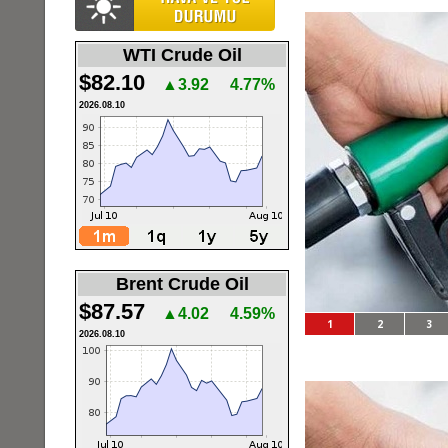
WTI Crude Oil
$82.10
▲3.92
4.77%
2026.08.10
Brent Crude Oil
$87.57
▲4.02
4.59%
1
2
3
2026.08.10