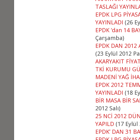
TASLAĞI YAYINL
EPDK LPG PİYAS
YAYINLADI
(26 E
EPDK ‘dan 14 BAY
Çarşamba)
EPDK DAN 2012 
(23 Eylül 2012 Pa
AKARYAKIT FİYA
TKİ KURUMU GÜ
MADENİ YAĞ İHA
EPDK 2012 TEM
YAYINLADI
(18 Ey
BİR MASA BİR S
2012 Salı)
25 NCİ 2012 DÜ
YAPILD
(17 Eylül
EPDK’ DAN 31 BA
EPDK LPG PİYAS