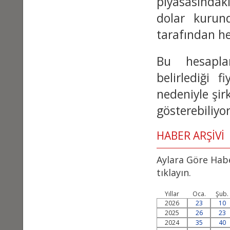
piyasasındaki
dolar kurund
tarafından he
Bu hesapla
belirlediği 
nedeniyle şirk
gösterebiliyo
HABER ARŞİVİ
Aylara Göre Habe
tıklayın.
Yıllar
Oca.
Şub.
2026
23
10
2025
26
23
2024
35
40