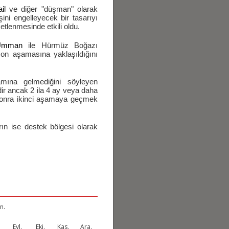
ail
ve diğer "düşman" olarak
ini engelleyecek bir tasarıyı
ketlenmesinde etkili oldu.
Umman
ile Hürmüz Boğazı
on aşamasına yaklaşıldığını
ına gelmediğini söyleyen
ir ancak 2 ila 4 ay veya daha
 sonra ikinci aşamaya geçmek
rın ise destek bölgesi olarak
n.
.
Eyl.
Eki.
Kas.
Ara.