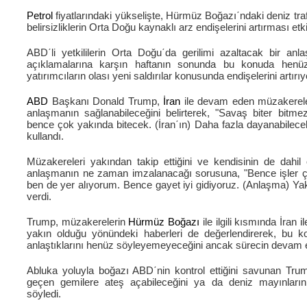
Petrol
fiyatlarındaki yükselişte, Hürmüz Boğazı΄ndaki deniz traf
belirsizliklerin Orta Doğu kaynaklı arz endişelerini artırması etkil
ABD΄li yetkililerin Orta Doğu΄da gerilimi azaltacak bir an
açıklamalarına karşın haftanın sonunda bu konuda hen
yatırımcıların olası yeni saldırılar konusunda endişelerini artırıy
ABD
Başkanı Donald Trump,
İran
ile devam eden müzakerelerin
anlaşmanın sağlanabileceğini belirterek, "Savaş biter bitm
bence çok yakında bitecek. (İran΄ın) Daha fazla dayanabilecek
kullandı.
Müzakereleri yakından takip ettiğini ve kendisinin de dahi
anlaşmanın ne zaman imzalanacağı sorusuna, "Bence işler ço
ben de yer alıyorum. Bence gayet iyi gidiyoruz. (Anlaşma) Yakı
verdi.
Trump, müzakerelerin
Hürmüz Boğazı
ile ilgili kısmında İra
yakın olduğu yönündeki haberleri de değerlendirerek, bu k
anlaştıklarını henüz söyleyemeyeceğini ancak sürecin devam etti
Abluka yoluyla boğazı ABD΄nin kontrol ettiğini savunan Tru
geçen gemilere ateş açabileceğini ya da deniz mayınlarını
söyledi.