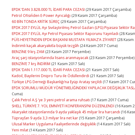
EPDK ‘DAN 3.828.000 TL İDARİ PARA CEZASI
(29 Kasım 2017 Çarşamba)
Petrol Ofisi΄nden E-Power Ayrıcalığı
(29 Kasım 2017 Çarşamba)
60 BİN TONDA KRİTİK SÜREÇ
(29 Kasım 2017 Çarşamba)
EPDK 2017 EYLÜL Ayı Sıvılaştırılmış Petrol Gazları (LPG) Piyasası Sektör R
EPDK 2017 EYLÜL Ayı Petrol Piyasası Sektör Raporunu Yayınladı
(28 Kasım
PÜİS HEYETİ’NDEN EPDK BAŞKANI MUSTAFA YILMAZ’A ZİYARET
(28 Kasım 
İndirimli kaçak akaryakıtla büyük tezgâh
(24 Kasım 2017 Cuma)
BENZİNE 9 krş ZAM
(23 Kasım 2017 Perşembe)
Araç şarj istasyonlarında lisans aranmayacak
(23 Kasım 2017 Perşembe)
BENZİN’E 7 krş İNDİRİM
(21 Kasım 2017 Salı)
EPDK ‘DAN 1.117.000 TL İDARİ PARA CEZASI
(21 Kasım 2017 Salı)
Kadoil, Bayilerini Dnipro Turu ile Ödüllendirdi
(21 Kasım 2017 Salı)
Türkiye LPG Derneği Başkanlığı’na Eyüp Aratay seçildi
(17 Kasım 2017 Cu
EPDK SORUMLU MÜDÜR YÖNETMELİĞİNDEKİ YAPILACAK DEĞİŞİKLİK TASL
Cuma)
Çalık Petrol A.Ş ‘ye 3 yeni petrol arama ruhsatı
(17 Kasım 2017 Cuma)
SHELL TÜRKİYE 7. YOL EMNİYETİ KONFERANSI’NI DÜZENLENDİ
(16 Kasım 
Akaryakıt istasyonlarında 9 ayda yaklaşık 45 milyar lira harcandı
(16 Kas
Tüpraş΄tan 9 ayda 3,3 milyar lira net kar
(15 Kasım 2017 Çarşamba)
Ulusal Marker Uygulama Faaliyetlerinde değişiklik
(14 Kasım 2017 Salı)
Yeni milat
(14 Kasım 2017 Salı)