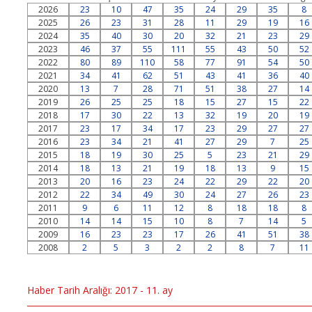
2026
23
10
47
35
24
29
35
8
2025
26
23
31
28
11
29
19
16
2024
35
40
30
20
32
21
23
29
2023
46
37
55
111
55
43
50
52
2022
80
89
110
58
77
91
54
50
2021
34
41
62
51
43
41
36
40
2020
13
7
28
71
51
38
27
14
2019
26
25
25
18
15
27
15
22
2018
17
30
22
13
32
19
20
19
2017
23
17
34
17
23
29
27
27
2016
23
34
21
41
27
29
7
25
2015
18
19
30
25
5
23
21
29
2014
18
13
21
19
18
13
9
15
2013
20
16
23
24
22
29
22
20
2012
22
34
49
30
24
27
26
23
2011
9
6
11
12
8
18
18
8
2010
14
14
15
10
8
7
14
5
2009
16
23
23
17
26
41
51
38
2008
2
5
3
2
2
8
7
11
Haber Tarih Aralığı: 2017 - 11. ay