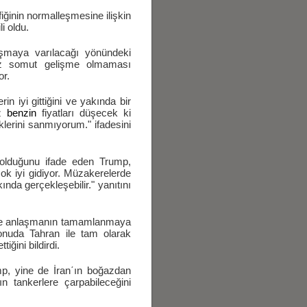
iğinin normalleşmesine ilişkin
i oldu.
laşmaya varılacağı yönündeki
üz somut gelişme olmaması
or.
 iyi gittiğini ve yakında bir
ez
benzin
fiyatları düşecek ki
lerini sanmıyorum." ifadesini
l olduğunu ifade eden Trump,
k iyi gidiyor. Müzakerelerde
nda gerçekleşebilir." yanıtını
n ile anlaşmanın tamamlanmaya
onuda Tahran ile tam olarak
ğini bildirdi.
mp, yine de İran΄ın boğazdan
n tankerlere çarpabileceğini