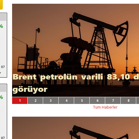
%
%
1
2
3
4
5
6
7
8
Tüm Haberler