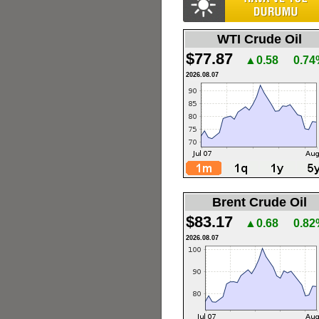
WTI Crude Oil
$77.87
▲0.58
0.74
2026.08.07
Brent Crude Oil
$83.17
▲0.68
0.82
2026.08.07