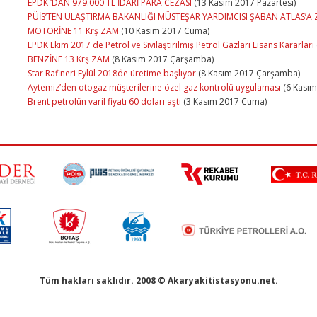
EPDK ‘DAN 979.000 TL İDARİ PARA CEZASI
(13 Kasım 2017 Pazartesi)
PÜİS’TEN ULAŞTIRMA BAKANLIĞI MÜSTEŞAR YARDIMCISI ŞABAN ATLAS’A 
MOTORİNE 11 Krş ZAM
(10 Kasım 2017 Cuma)
EPDK Ekim 2017 de Petrol ve Sıvılaştırılmış Petrol Gazları Lisans Kararları
BENZİNE 13 Krş ZAM
(8 Kasım 2017 Çarşamba)
Star Rafineri Eylül 2018΄de üretime başlıyor
(8 Kasım 2017 Çarşamba)
Aytemiz’den otogaz müşterilerine özel gaz kontrolü uygulaması
(6 Kasım
Brent petrolün varil fiyatı 60 doları aştı
(3 Kasım 2017 Cuma)
Tüm hakları saklıdır. 2008 © Akaryakitistasyonu.net.