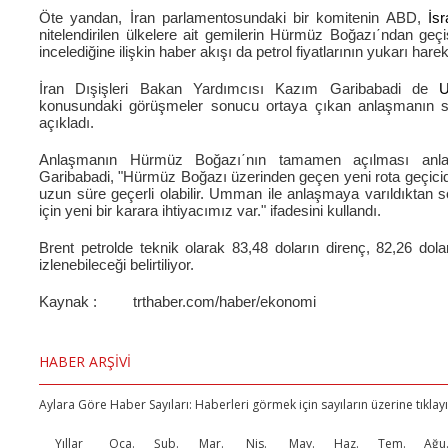
Öte yandan, İran parlamentosundaki bir komitenin ABD,
İsr
nitelendirilen ülkelere ait gemilerin Hürmüz Boğazı΄ndan geçiş
incelediğine ilişkin haber akışı da petrol fiyatlarının yukarı hare
İran Dışişleri Bakan Yardımcısı Kazım Garibabadi de
konusundaki görüşmeler sonucu ortaya çıkan anlaşmanın s
açıkladı.
Anlaşmanın Hürmüz Boğazı΄nın tamamen açılması anlam
Garibabadi, "Hürmüz Boğazı üzerinden geçen yeni rota geçicid
uzun süre geçerli olabilir. Umman ile anlaşmaya varıldıktan
için yeni bir karara ihtiyacımız var." ifadesini kullandı.
Brent petrolde teknik olarak 83,48 doların direnç, 82,26 dola
izlenebileceği belirtiliyor.
Kaynak : trthaber.com/haber/ekonomi
HABER ARŞİVİ
Aylara Göre Haber Sayıları: Haberleri görmek için sayıların üzerine tıklayı
Yıllar
Oca.
Şub.
Mar.
Nis.
May.
Haz.
Tem.
Ağu