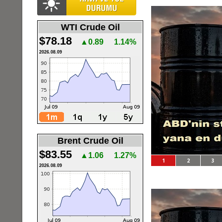
WTI Crude Oil
$78.18
▲0.89
1.14%
2026.08.09
Brent Crude Oil
$83.55
▲1.06
1.27%
1
2
3
2026.08.09