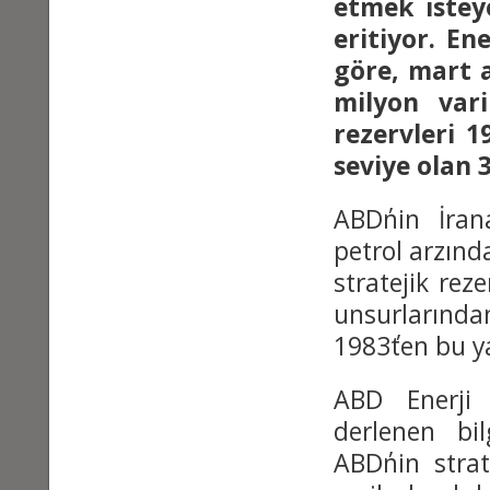
etmek isteye
eritiyor. En
göre, mart 
milyon vari
rezervleri 
seviye olan 3
ABD΄nin İran
petrol arzında
stratejik rez
unsurlarında
1983΄ten bu y
ABD Enerji 
derlenen bi
ABD΄nin stra