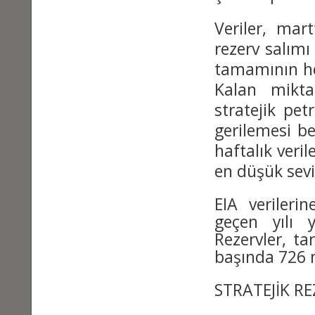
Veriler, mart
rezerv salım
tamamının he
Kalan mikt
stratejik pet
gerilemesi be
haftalık veri
en düşük sevi
EIA verilerin
geçen yılı 
Rezervler, ta
başında 726 m
STRATEJİK R