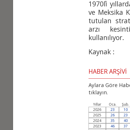
1970΄li yılla
ve Meksika K
tutulan strat
arzı kesint
kullanılıyor.
Kaynak : c
HABER ARŞİVİ
Aylara Göre Habe
tıklayın.
Yıllar
Oca.
Şub.
2026
23
10
2025
26
23
2024
35
40
2023
46
37