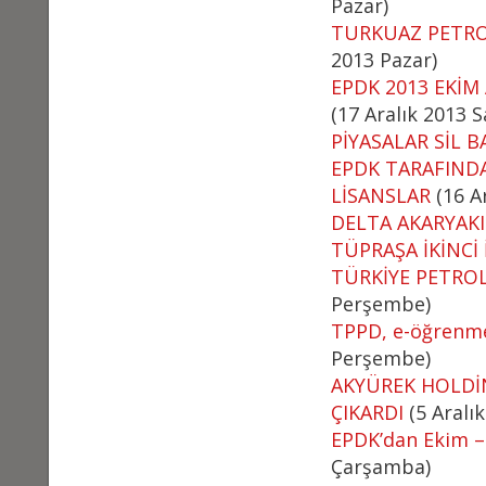
Pazar)
TURKUAZ PETRO
2013 Pazar)
EPDK 2013 EKİM
(17 Aralık 2013 Sa
PİYASALAR SİL 
EPDK TARAFINDA
LİSANSLAR
(16 Ar
DELTA AKARYAKIT
TÜPRAŞA İKİNCİ
TÜRKİYE PETRO
Perşembe)
TPPD, e-öğrenme 
Perşembe)
AKYÜREK HOLDİ
ÇIKARDI
(5 Aralı
EPDK’dan Ekim – 
Çarşamba)