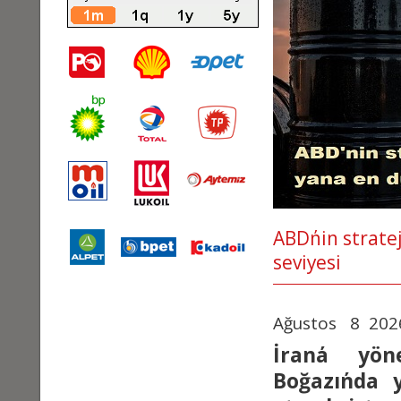
ABD΄nin strate
seviyesi
Ağustos 8 202
İran΄a yön
Boğazı΄nda 