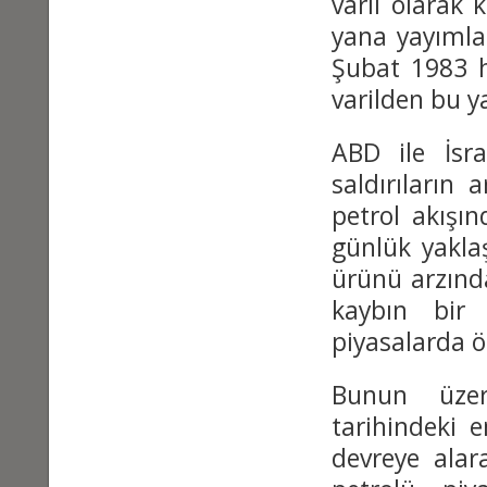
varil olarak 
yana yayımlad
Şubat 1983 h
varilden bu y
ABD ile İsrai
saldırıların
petrol akışın
günlük yaklaş
ürünü arzında
kaybın bir 
piyasalarda ö
Bunun üzeri
tarihindeki e
devreye alar