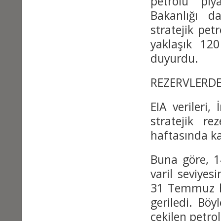
petrolü piy
Bakanlığı 
stratejik pet
yaklaşık 120
duyurdu.
REZERVLERDE
EIA verileri,
stratejik r
haftasında ka
Buna göre, 1
varil seviyes
31 Temmuz ha
geriledi. Bö
çekilen petrol