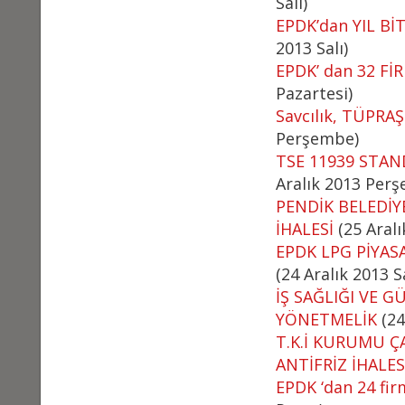
Salı)
EPDK’dan YIL Bİ
2013 Salı)
EPDK’ dan 32 Fİ
Pazartesi)
Savcılık, TÜPRA
Perşembe)
TSE 11939 STAN
Aralık 2013 Per
PENDİK BELEDİY
İHALESİ
(25 Aral
EPDK LPG PİYASA
(24 Aralık 2013 Sa
İŞ SAĞLIĞI VE 
YÖNETMELİK
(24
T.K.İ KURUMU Ç
ANTİFRİZ İHALES
EPDK ‘dan 24 fi