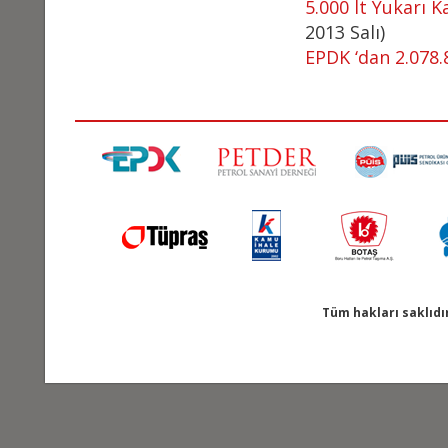
5.000 lt Yukarı 
2013 Salı)
EPDK ‘dan 2.078.
Tüm hakları saklıdı