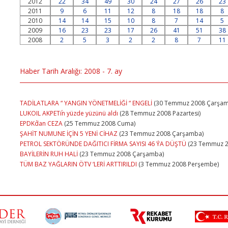
2012
22
34
49
30
24
27
26
23
2011
9
6
11
12
8
18
18
8
2010
14
14
15
10
8
7
14
5
2009
16
23
23
17
26
41
51
38
2008
2
5
3
2
2
8
7
11
Haber Tarih Aralığı: 2008 - 7. ay
TADİLATLARA “ YANGIN YÖNETMELİĞİ “ ENGELİ
(30 Temmuz 2008 Çarşam
LUKOIL AKPET΄in yüzde yüzünü aldı
(28 Temmuz 2008 Pazartesi)
EPDK΄dan CEZA
(25 Temmuz 2008 Cuma)
ŞAHİT NUMUNE İÇİN 5 YENİ CİHAZ
(23 Temmuz 2008 Çarşamba)
PETROL SEKTÖRÜNDE DAĞITICI FİRMA SAYISI 46 ΄YA DÜŞTÜ
(23 Temmuz 2
BAYİLERİN RUH HALİ
(23 Temmuz 2008 Çarşamba)
TÜM BAZ YAĞLARIN ÖTV ‘LERİ ARTTIRILDI
(3 Temmuz 2008 Perşembe)