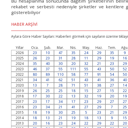
Bu hesaplanma sonucunda dağıtım şirketlerinin belirled
rekabet ve serbesti nedeniyle şirketler ve kentlere g
gösterebiliyor
HABER ARŞİVİ
Aylara Göre Haber Sayıları: Haberleri görmek için sayıların üzerine tıklayı
Yıllar
Oca.
Şub.
Mar.
Nis.
May.
Haz.
Tem.
Ağu
2026
23
10
47
35
24
29
35
9
2025
26
23
31
28
11
29
19
16
2024
35
40
30
20
32
21
23
29
2023
46
37
55
111
55
43
50
52
2022
80
89
110
58
77
91
54
50
2021
34
41
62
51
43
41
36
40
2020
13
7
28
71
51
38
27
14
2019
26
25
25
18
15
27
15
22
2018
17
30
22
13
32
19
20
19
2017
23
17
34
17
23
29
27
27
2016
23
34
21
41
27
29
7
25
2015
18
19
30
25
5
23
21
29
2014
18
13
21
19
18
13
9
15
2013
20
16
23
24
22
29
22
20