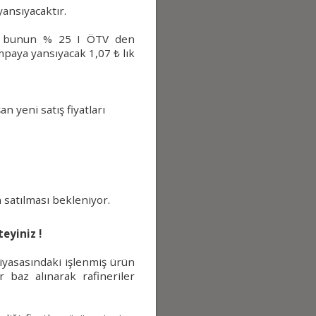
yansıyacaktır.
e bunun % 25 I ÖTV den
pompaya yansıyacak
1,07 ₺ lık
an yeni satış fiyatları
ası bekleniyor.
eyiniz !
piyasasındaki işlenmiş ürün
er baz alınarak rafineriler