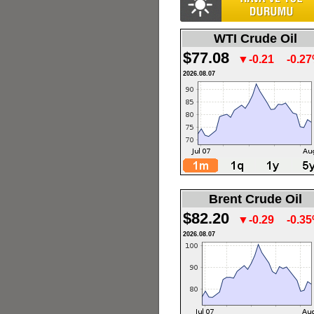
WTI Crude Oil
$77.08
▼-0.21
-0.2
2026.08.07
Brent Crude Oil
$82.20
▼-0.29
-0.3
2026.08.07