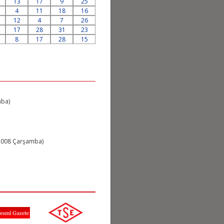
13
17
9
25
4
11
18
16
12
4
7
26
17
28
31
23
8
17
28
15
ba)
008 Çarşamba)