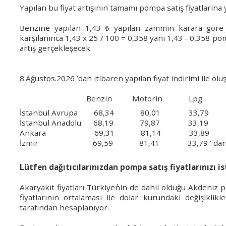
Yapılan bu fiyat artışının tamamı pompa satış fiyatlarına 
Benzine yapılan
1,43 ₺ yapılan zammın
karara gör
karşılanınca 1,43 x 25 / 100 = 0,358 yani 1,43 - 0,358 
artış gerçekleşecek.
8.Ağustos.2026 ’dan itibaren yapılan fiyat indirimi ile oluş
Benzin Motorin Lpg
İstanbul Avrupa 68,34 80,01 33,79
İstanbul
Anadolu 68,19 79,87 33,19
Ankara 69,31 81,14 33,89
İzmir 69,59 81,41 33,79 ’ dan satılm
Lütfen dağıtıcılarınızdan pompa satış fiyatlarınızı ist
Akaryakıt fiyatları Türkiye΄nin de dahil olduğu Akdeniz 
fiyatlarının ortalaması ile dolar kurundaki değişiklikl
tarafından hesaplanıyor.