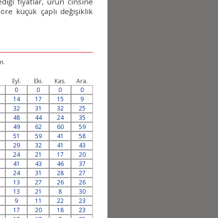
iği fiyatlar, ürün cinsine
öre küçük çaplı değişiklik
n.
.
Eyl.
Eki.
Kas.
Ara.
0
0
0
0
14
17
15
9
32
31
32
25
48
44
24
35
49
62
60
59
51
59
41
58
29
32
41
43
24
21
17
20
41
43
46
37
24
31
28
27
13
27
26
26
13
21
8
30
9
11
22
23
17
20
18
23