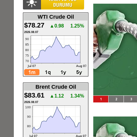
WTI Crude Oil
$78.27
▲0.98
1.25%
2026.08.07
Brent Crude Oil
$83.61
▲1.12
1.34%
1
2
3
2026.08.07