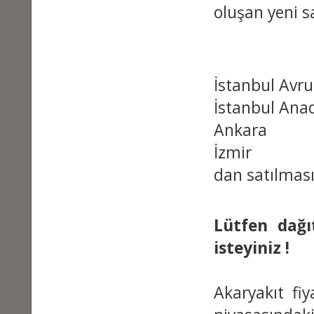
oluşan yeni sa
Benz
İstanbul
İstanbul
An
Ankara
İzmir
dan satılması
Lütfen dağıt
isteyiniz !
Akaryakıt fiy