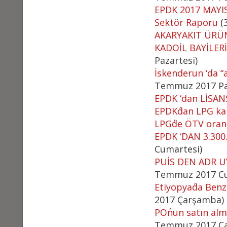
EPDK 2017 MAYIS A
Sektör Raporu
(
AKARYAKIT ÜRÜ
KADOİL BAYİLER
Pazartesi)
İskenderun ‘da “a
Temmuz 2017 Pa
EPDK ‘dan LİSAN
EPDK΄dan LPG ka
LPG΄de ÖTV oranl
EPDK ‘DAN 3.300
Cumartesi)
PUİS DEN ADR 
Temmuz 2017 Cu
Etiyopya΄da Benz
2017 Çarşamba)
PO΄nun satın al
Temmuz 2017 Ç