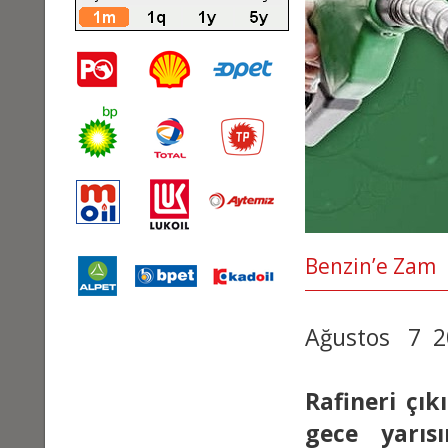
Benzin’e Zam
Ağustos 7 
Rafineri çık
gece yarıs