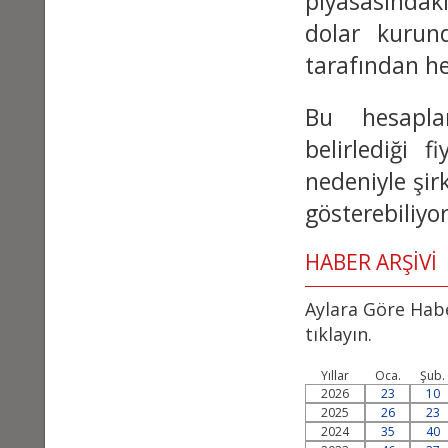
piyasasındaki
dolar kurund
tarafından he
Bu hesapla
belirlediği 
nedeniyle şirk
gösterebiliyo
HABER ARŞİVİ
Aylara Göre Habe
tıklayın.
Yıllar
Oca.
Şub.
2026
23
10
2025
26
23
2024
35
40