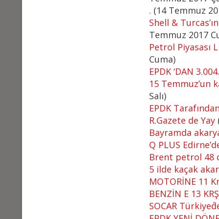
.
(14 Temmuz 20
Shell & Turcas’ı
Temmuz 2017 C
Petrol Piyasası
Cuma)
EPDK ‘DAN 3.004
15 Temmuz’un ka
Salı)
EPDK Tarafından 
R.Gazete de Yay
Bayramda akaryak
Q PLUS Edirne’dek
Brent petrol 48 
5 ilde kaçak aka
MOTORİNE 11 K
BENZİN E 13 KR
SOCAR Türkiye΄d
EPDK YENİ DÖN